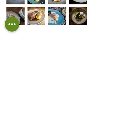
ÖFFNUNGSZEITEN
Freitag bis Dienstag 10 - 23 Uhr
Mittwoch Ruhetag
Donnerstag 17 - 23 Uhr
warme Küche: 11:30 - 14:00 Uhr
und 17:00 - 21:00 Uhr
Brotzeiten 11 - 22 Uhr
Samstag, Sonntag & Feiertage
durchgehend warme Küche
KONTAKT
Gasthof zur Brücke
Fischer eGbR
Inhaber Andreas und Christian Fischer